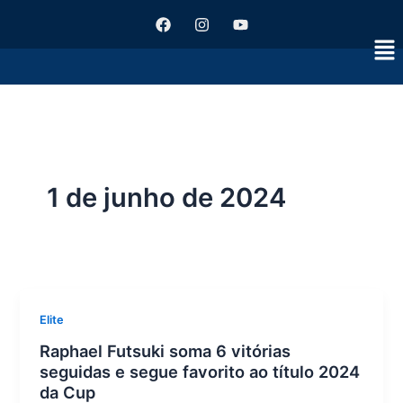
Ir
F
I
Y
a
n
o
para
Me
c
s
u
o
e
t
t
conteúdo
b
a
u
o
g
b
o
r
e
k
a
m
1 de junho de 2024
Elite
Raphael Futsuki soma 6 vitórias
seguidas e segue favorito ao título 2024
da Cup