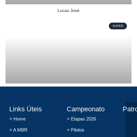
Lucas José
SUPER
Henrique Basso
ELITE
Links Úteis
Campeonato
Patr
> Home
> Etapas 2026
> A MBR
> Pilotos