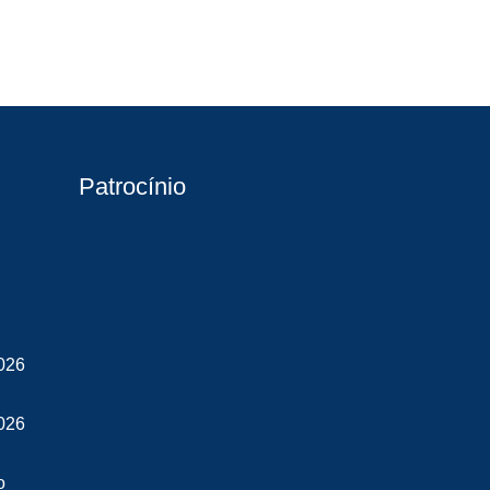
Patrocínio
026
026
o