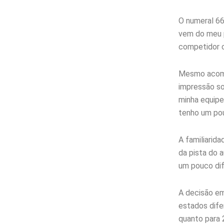
O numeral 6
vem do meu p
competidor c
Mesmo acompa
impressão so
minha equipe
tenho um pou
A familiarid
da pista do 
um pouco difíc
A decisão em
estados dife
quanto para 