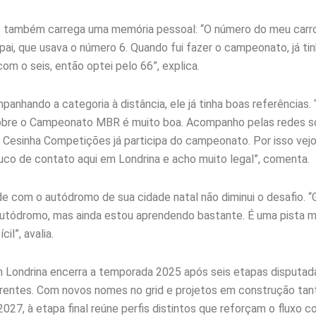
6 também carrega uma memória pessoal: “O número do meu carr
ai, que usava o número 6. Quando fui fazer o campeonato, já tin
om o seis, então optei pelo 66”, explica.
nhando a categoria à distância, ele já tinha boas referências. 
bre o Campeonato MBR é muito boa. Acompanho pelas redes soc
 Cesinha Competições já participa do campeonato. Por isso vejo
co de contato aqui em Londrina e acho muito legal”, comenta.
ade com o autódromo de sua cidade natal não diminui o desafio. 
autódromo, mas ainda estou aprendendo bastante. É uma pista m
il”, avalia.
 Londrina encerra a temporada 2025 após seis etapas disputad
rentes. Com novos nomes no grid e projetos em construção tan
2027, à etapa final reúne perfis distintos que reforçam o fluxo 