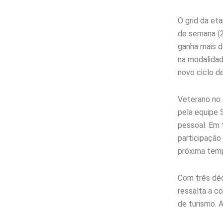
O grid da eta
de semana (2
ganha mais d
na modalidade
novo ciclo d
Veterano no 
pela equipe 
pessoal. Em 
participação
próxima temp
Com três déc
ressalta a c
de turismo. 