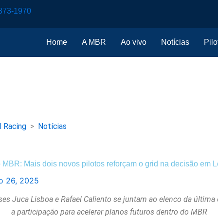
873-1970
Home
A MBR
Ao vivo
Notícias
Pilo
l Racing
>
Notícias
BR: Mais dois novos pilotos reforçam o grid na decisão em L
o 26, 2025
es Juca Lisboa e Rafael Caliento se juntam ao elenco da última
a participação para acelerar planos futuros dentro do MBR