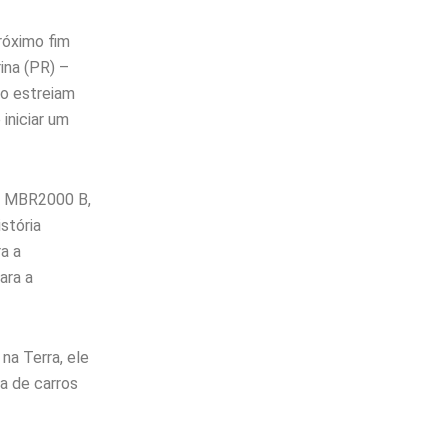
róximo fim
ina (PR) –
to estreiam
 iniciar um
na MBR2000 B,
stória
a a
ara a
na Terra, ele
a de carros