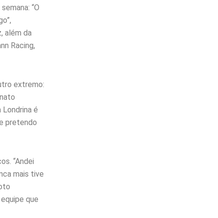
 semana: “O
go”,
z, além da
nn Racing,
utro extremo:
onato
 Londrina é
te pretendo
os. “Andei
nca mais tive
oto
 equipe que