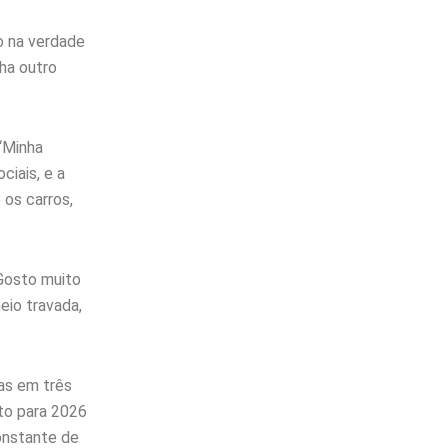
o na verdade
ha outro
“Minha
iais, e a
 os carros,
“Gosto muito
eio travada,
as em três
to para 2026
constante de