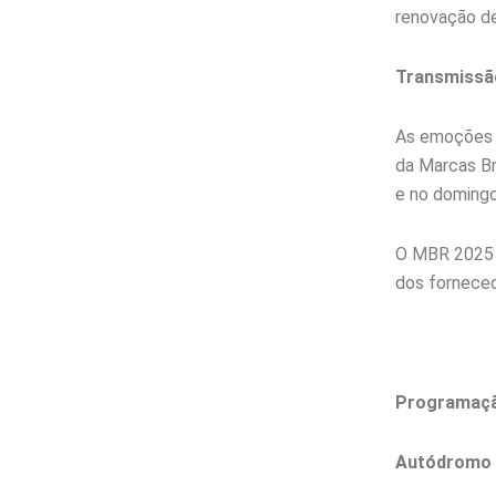
renovação de
Transmissão
As emoções d
da Marcas Br
e no domingo
O MBR 2025 
dos forneced
Programação
Autódromo I