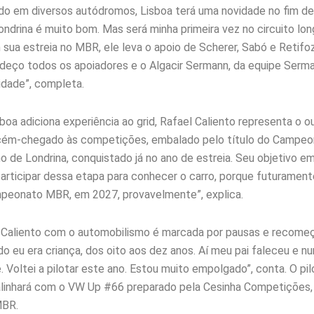
 em diversos autódromos, Lisboa terá uma novidade no fim de
ondrina é muito bom. Mas será minha primeira vez no circuito lon
sua estreia no MBR, ele leva o apoio de Scherer, Sabó e Retifo
adeço todos os apoiadores e o Algacir Sermann, da equipe Serma
idade”, completa.
boa adiciona experiência ao grid, Rafael Caliento representa o o
ecém-chegado às competições, embalado pelo título do Campe
o de Londrina, conquistado já no ano de estreia. Seu objetivo em
 participar dessa etapa para conhecer o carro, porque futuramen
peonato MBR, em 2027, provavelmente”, explica.
 Caliento com o automobilismo é marcada por pausas e recomeç
o eu era criança, dos oito aos dez anos. Aí meu pai faleceu e nu
 Voltei a pilotar este ano. Estou muito empolgado”, conta. O pil
alinhará com o VW Up #66 preparado pela Cesinha Competições,
MBR.