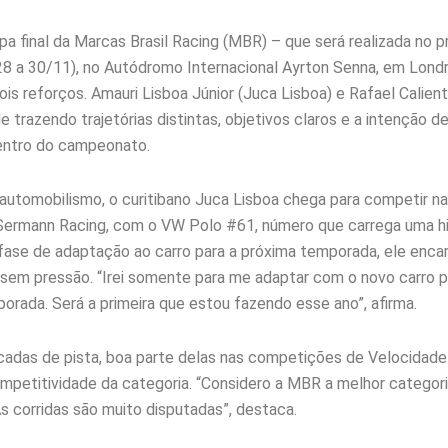
pa final da Marcas Brasil Racing (MBR) – que será realizada no p
8 a 30/11), no Autódromo Internacional Ayrton Senna, em Londr
ois reforços. Amauri Lisboa Júnior (Juca Lisboa) e Rafael Calien
 trazendo trajetórias distintas, objetivos claros e a intenção de
entro do campeonato.
automobilismo, o curitibano Juca Lisboa chega para competir 
Sermann Racing, com o VW Polo #61, número que carrega uma hi
fase de adaptação ao carro para a próxima temporada, ele encar
 sem pressão. “Irei somente para me adaptar com o novo carro p
orada. Será a primeira que estou fazendo esse ano”, afirma.
adas de pista, boa parte delas nas competições de Velocidade 
ompetitividade da categoria. “Considero a MBR a melhor categori
As corridas são muito disputadas”, destaca.