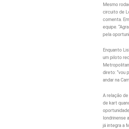
Mesmo rodado
circuito de L
comenta. Em 
equipe. “Agr
pela oportun
Enquanto Lis
um piloto r
Metropolitan
direto: “vou
andar na Cam
A relação de
de kart quand
oportunidade.
londrinense 
já integra a 