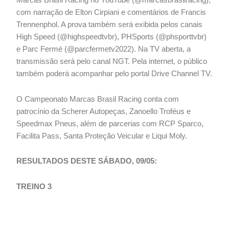
Marcas Brasil Racing no YouTube (@marcasbrasilracing),
com narração de Elton Cirpiani e comentários de Francis
Trennenphol. A prova também será exibida pelos canais
High Speed (@highspeedtvbr), PHSports (@phsporttvbr)
e Parc Fermé (@parcfermetv2022). Na TV aberta, a
transmissão será pelo canal NGT. Pela internet, o público
também poderá acompanhar pelo portal Drive Channel TV.
O Campeonato Marcas Brasil Racing conta com
patrocínio da Scherer Autopeças, Zanoello Troféus e
Speedmax Pneus, além de parcerias com RCP Sparco,
Facilita Pass, Santa Proteção Veicular e Liqui Moly.
RESULTADOS DESTE SÁBADO, 09/05:
TREINO 3