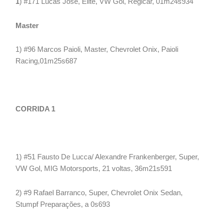
1
) #171 Lucas José, Elite, VW Gol, Regicar, 01m24s934
Master
1) #96 Marcos Paioli, Master, Chevrolet Onix, Paioli
Racing,01m25s687
CORRIDA 1
1) #51 Fausto De Lucca/ Alexandre Frankenberger, Super,
VW Gol, MIG Motorsports, 21 voltas, 36m21s591
2) #9 Rafael Barranco, Super, Chevrolet Onix Sedan,
Stumpf Preparações, a 0s693