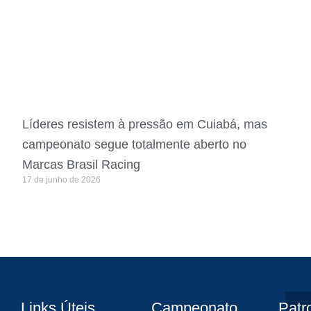
Líderes resistem à pressão em Cuiabá, mas
campeonato segue totalmente aberto no
Marcas Brasil Racing
17 de junho de 2026
Links Úteis
Campeonato
Patr