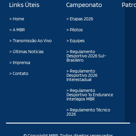
Links Úteis
Campeonato
Patr
> Home
> Etapas 2026
> A MBR
> Pilotos
> Transmissão Ao Vivo
> Equipes
> Últimas Notícias
> Regulamento
Desportivo 2026 Sul-
Brasileiro
> Imprensa
> Regulamento
> Contato
Desportivo 2026
Interestadual
> Regulamento
Desportivo 1o Endurance
Interlagos MBR
> Regulamento Técnico
2026
© Copyright MBR. Todos direitos reservados