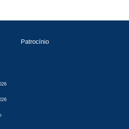
Patrocínio
026
026
o