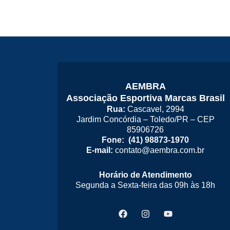
AEMBRA
Associação Esportiva Marcas Brasil
Rua:
Cascavel, 2994
Jardim Concórdia – Toledo/PR – CEP
85906726
Fone: (41) 98873-1970
E-mail:
contato@aembra.com.br
Horário de Atendimento
Segunda a Sexta-feira das 09h às 18h
F
I
Y
a
n
o
c
s
u