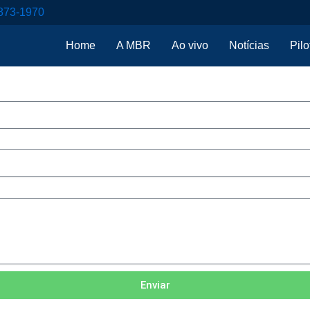
873-1970
Home
A MBR
Ao vivo
Notícias
Pilo
Enviar