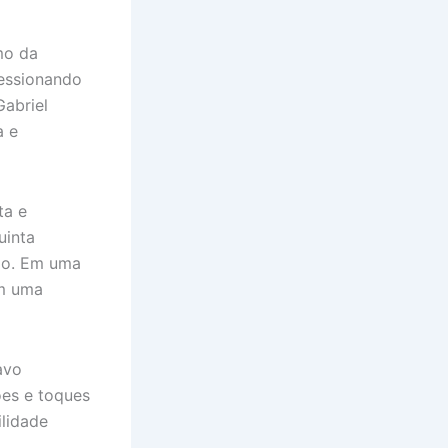
mo da
ressionando
Gabriel
a e
ta e
uinta
ão. Em uma
om uma
avo
es e toques
ilidade