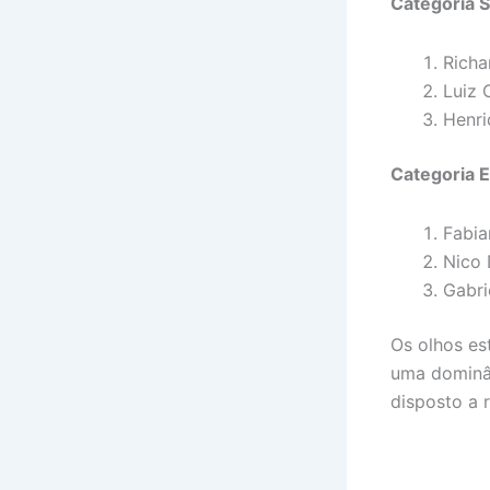
Categoria 
Richa
Luiz 
Henri
Categoria El
Fabia
Nico 
Gabri
Os olhos es
uma dominân
disposto a r