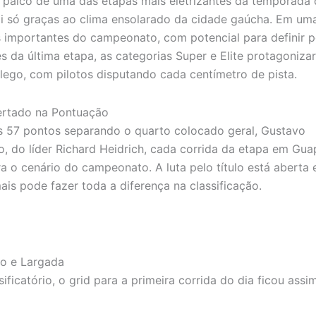
 palco de uma das etapas mais eletrizantes da temporada 
oi só graças ao clima ensolarado da cidade gaúcha. Em um
 importantes do campeonato, com potencial para definir 
es da última etapa, as categorias Super e Elite protagoniza
fôlego, com pilotos disputando cada centímetro de pista.
ertado na Pontuação
 57 pontos separando o quarto colocado geral, Gustavo
 do líder Richard Heidrich, cada corrida da etapa em Gua
ra o cenário do campeonato. A luta pelo título está aberta
ais pode fazer toda a diferença na classificação.
ão e Largada
ificatório, o grid para a primeira corrida do dia ficou assim