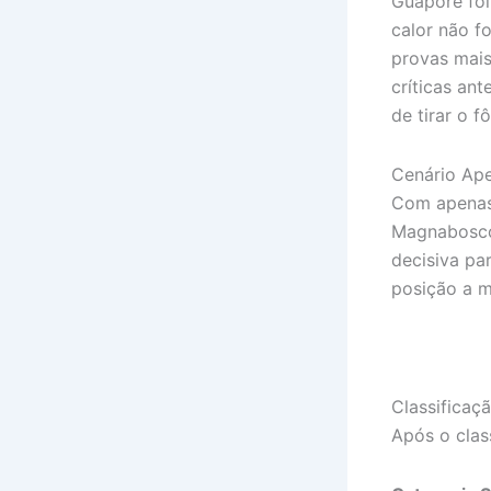
Guaporé foi
calor não f
provas mais
críticas ant
de tirar o 
Cenário Ap
Com apenas
Magnabosco,
decisiva pa
posição a m
Classificaç
Após o class