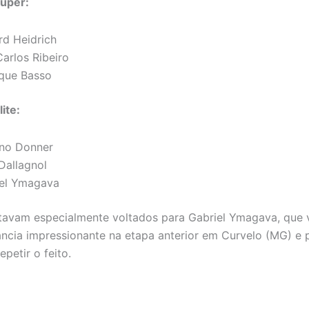
Super:
rd Heidrich
Carlos Ribeiro
que Basso
ite:
no Donner
Dallagnol
el Ymagava
tavam especialmente voltados para Gabriel Ymagava, que 
cia impressionante na etapa anterior em Curvelo (MG) e 
epetir o feito.