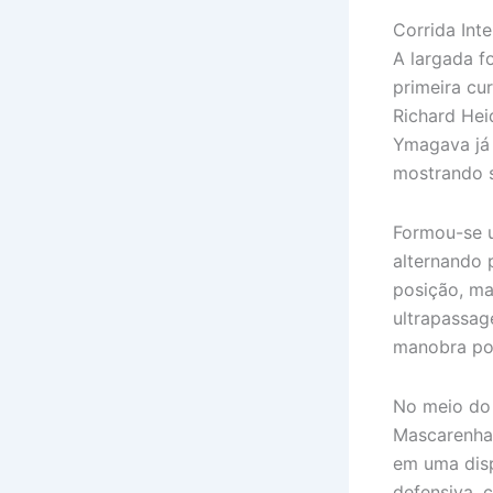
Corrida Inte
A largada f
primeira cu
Richard Heid
Ymagava já 
mostrando s
Formou-se u
alternando 
posição, ma
ultrapassag
manobra por
No meio do 
Mascarenha
em uma disp
defensiva, 