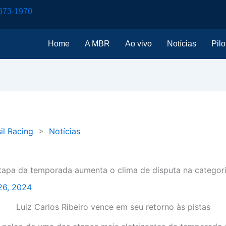
873-1970
Home
A MBR
Ao vivo
Notícias
Pilo
il Racing
>
Notícias
tapa da temporada aumenta o clima de disputa na categor
26, 2024
Luiz Carlos Ribeiro vence em seu retorno às pistas