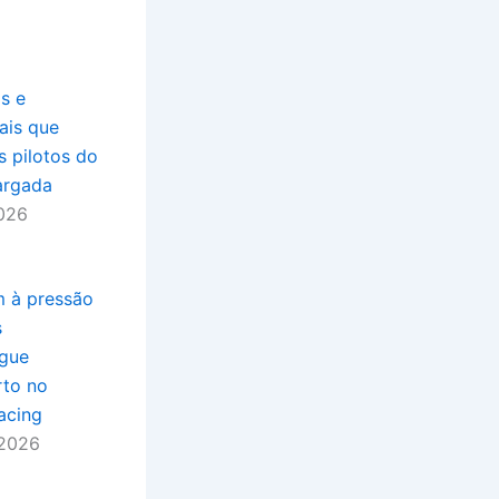
os e
uais que
 pilotos do
argada
2026
m à pressão
s
gue
rto no
acing
 2026