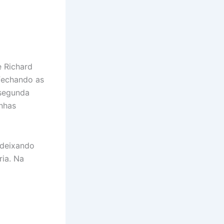
e Richard
 fechando as
 segunda
enhas
 deixando
ria. Na