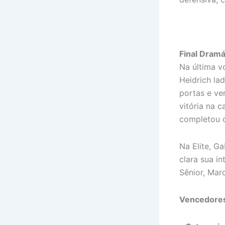
Final Dramá
Na última v
Heidrich la
portas e ve
vitória na 
completou o
Na Elite, G
clara sua i
Sênior, Mar
Vencedore