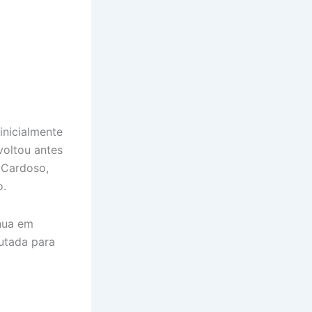
inicialmente
voltou antes
 Cardoso,
o.
inua em
utada para