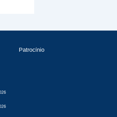
Patrocínio
026
026