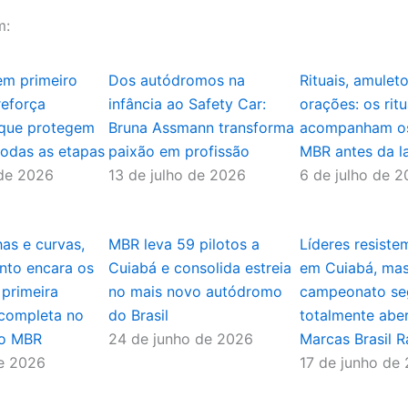
m:
em primeiro
Dos autódromos na
Rituais, amulet
reforça
infância ao Safety Car:
orações: os rit
 que protegem
Bruna Assmann transforma
acompanham os
todas as etapas
paixão em profissão
MBR antes da l
 de 2026
13 de julho de 2026
6 de julho de 
has e curvas,
MBR leva 59 pilotos a
Líderes resiste
ento encara os
Cuiabá e consolida estreia
em Cuiabá, ma
 primeira
no mais novo autódromo
campeonato se
completa no
do Brasil
totalmente abe
o MBR
24 de junho de 2026
Marcas Brasil R
de 2026
17 de junho de