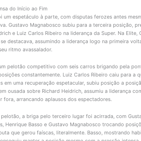
nsa do Início ao Fim
oi um espetáculo à parte, com disputas ferozes antes mes
rva. Gustavo Magnabosco subiu para a terceira posição, p
rich e Luiz Carlos Ribeiro na liderança da Super. Na Elite, 
se destacava, assumindo a liderança logo na primeira volt
eu ritmo avassalador.
m pelotão competitivo com seis carros brigando pela pon
posições constantemente. Luiz Carlos Ribeiro caiu para a q
s em uma recuperação espetacular, subiu posição a posiç
em ousada sobre Richard Heidrich, assumiu a liderança c
 fora, arrancando aplausos dos espectadores.
pelotão, a briga pelo terceiro lugar foi acirrada, com Gust
s, Henrique Basso e Gustavo Magnabosco trocando posiçõ
uta que gerou faíscas, literalmente. Basso, mostrando hab
conseguiu manter a posição mesmo com a pressão intensa.