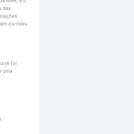
da MBR, e o
a das
posições
ram corridas
poré foi
 e uma
: